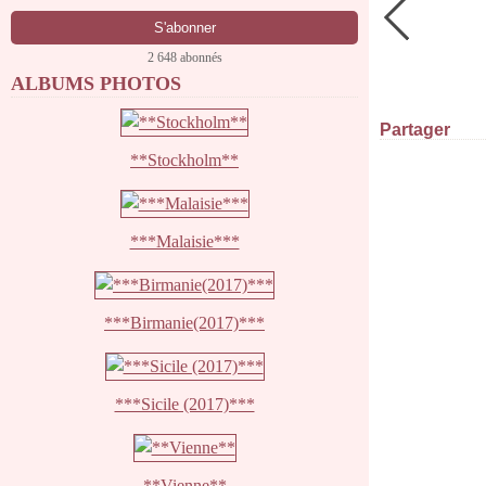
2 648 abonnés
ALBUMS PHOTOS
Partager
**Stockholm**
***Malaisie***
***Birmanie(2017)***
***Sicile (2017)***
**Vienne**