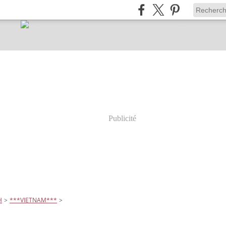
Publicité
H
>
***VIETNAM***
>