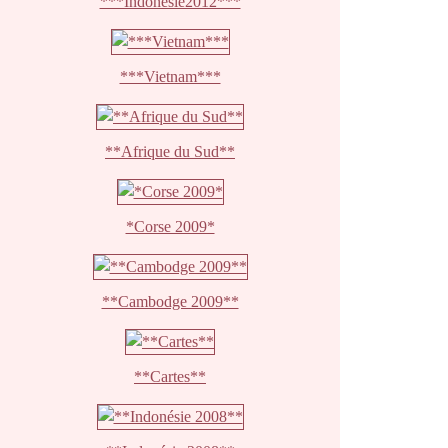
***Indonésie2012***
***Vietnam***
**Afrique du Sud**
*Corse 2009*
**Cambodge 2009**
**Cartes**