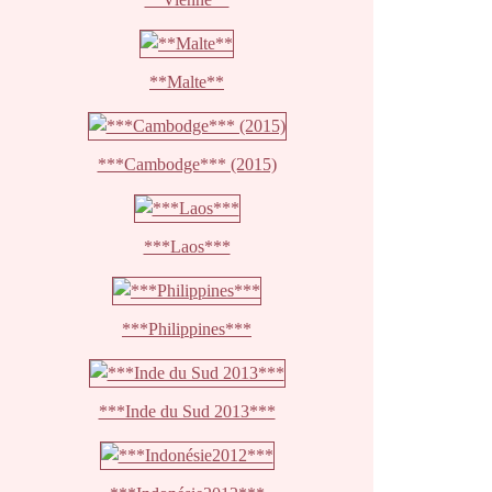
**Malte**
***Cambodge*** (2015)
***Laos***
***Philippines***
***Inde du Sud 2013***