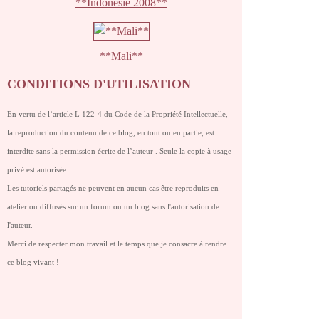
**Indonésie 2008**
**Mali**
CONDITIONS D'UTILISATION
En vertu de l’article L 122-4 du Code de la Propriété Intellectuelle,
la reproduction du contenu de ce blog, en tout ou en partie, est
interdite sans la permission écrite de l’auteur . Seule la copie à usage
privé est autorisée.
Les tutoriels partagés ne peuvent en aucun cas être reproduits en
atelier ou diffusés sur un forum ou un blog sans l'autorisation de
l'auteur.
Merci de respecter mon travail et le temps que je consacre à rendre
ce blog vivant !