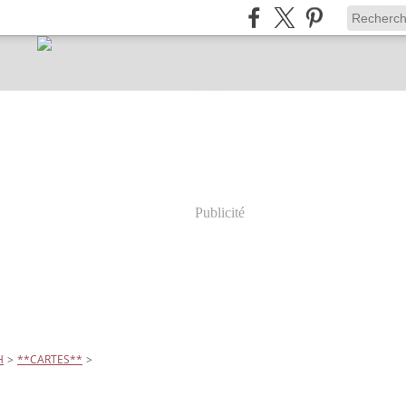
Publicité
H
>
**CARTES**
>