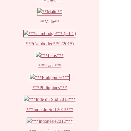
**Malte**
***Cambodge*** (2015)
***Laos***
***Philippines***
***Inde du Sud 2013***