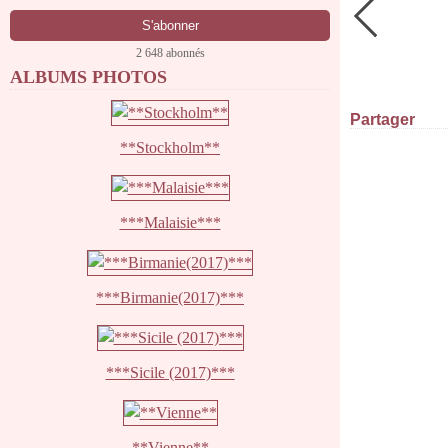
2 648 abonnés
ALBUMS PHOTOS
Partager
**Stockholm**
***Malaisie***
***Birmanie(2017)***
***Sicile (2017)***
**Vienne**