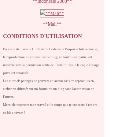
**Indonésie 2008**
**Mali**
CONDITIONS D'UTILISATION
En vertu de l’article L 122-4 du Code de la Propriété Intellectuelle,
la reproduction du contenu de ce blog, en tout ou en partie, est
interdite sans la permission écrite de l’auteur . Seule la copie à usage
privé est autorisée.
Les tutoriels partagés ne peuvent en aucun cas être reproduits en
atelier ou diffusés sur un forum ou un blog sans l'autorisation de
l'auteur.
Merci de respecter mon travail et le temps que je consacre à rendre
ce blog vivant !