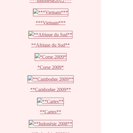
***Indonésie2012***
***Vietnam***
**Afrique du Sud**
*Corse 2009*
**Cambodge 2009**
**Cartes**