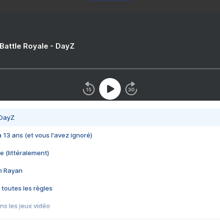
 Battle Royale - DayZ
 DayZ
 a 13 ans (et vous l'avez ignoré)
e (littéralement)
im Rayan
 toutes les règles
s les jeux vidéo