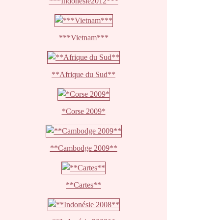
***Indonésie2012***
***Vietnam***
**Afrique du Sud**
*Corse 2009*
**Cambodge 2009**
**Cartes**