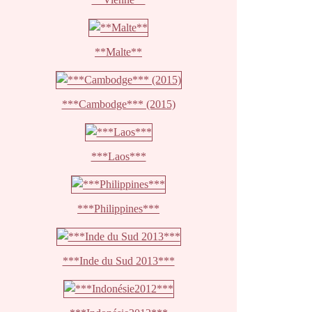
**Malte**
***Cambodge*** (2015)
***Laos***
***Philippines***
***Inde du Sud 2013***