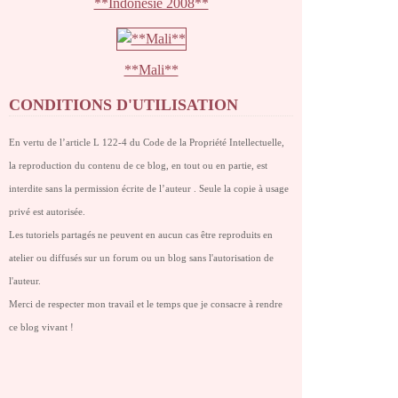
**Indonésie 2008**
**Mali**
CONDITIONS D'UTILISATION
En vertu de l’article L 122-4 du Code de la Propriété Intellectuelle,
la reproduction du contenu de ce blog, en tout ou en partie, est
interdite sans la permission écrite de l’auteur . Seule la copie à usage
privé est autorisée.
Les tutoriels partagés ne peuvent en aucun cas être reproduits en
atelier ou diffusés sur un forum ou un blog sans l'autorisation de
l'auteur.
Merci de respecter mon travail et le temps que je consacre à rendre
ce blog vivant !