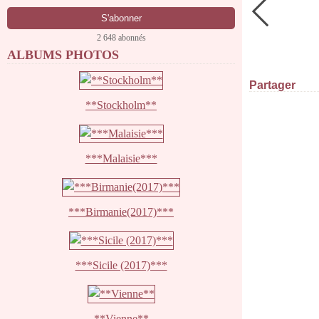
2 648 abonnés
ALBUMS PHOTOS
Partager
**Stockholm**
***Malaisie***
***Birmanie(2017)***
***Sicile (2017)***
**Vienne**