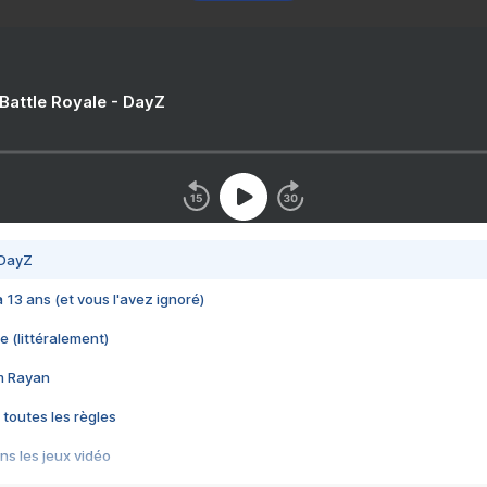
 Battle Royale - DayZ
 DayZ
 a 13 ans (et vous l'avez ignoré)
e (littéralement)
im Rayan
 toutes les règles
s les jeux vidéo