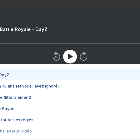
 Battle Royale - DayZ
 DayZ
 a 13 ans (et vous l'avez ignoré)
e (littéralement)
im Rayan
 toutes les règles
s les jeux vidéo