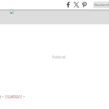
Publicité
H
>
**CARTES**
>