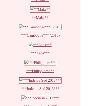
**Malte**
***Cambodge*** (2015)
***Laos***
***Philippines***
***Inde du Sud 2013***