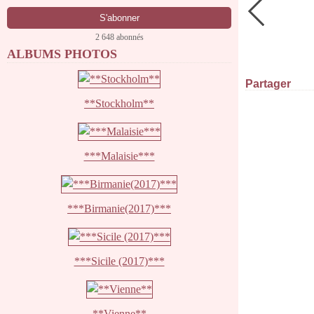
2 648 abonnés
ALBUMS PHOTOS
Partager
**Stockholm**
***Malaisie***
***Birmanie(2017)***
***Sicile (2017)***
**Vienne**