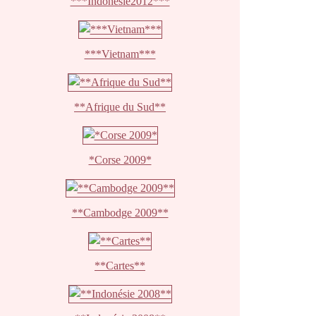
***Indonésie2012***
***Vietnam***
**Afrique du Sud**
*Corse 2009*
**Cambodge 2009**
**Cartes**