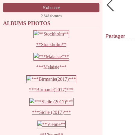
2 648 abonnés
ALBUMS PHOTOS
Partager
**Stockholm**
***Malaisie***
***Birmanie(2017)***
***Sicile (2017)***
**Vienne**