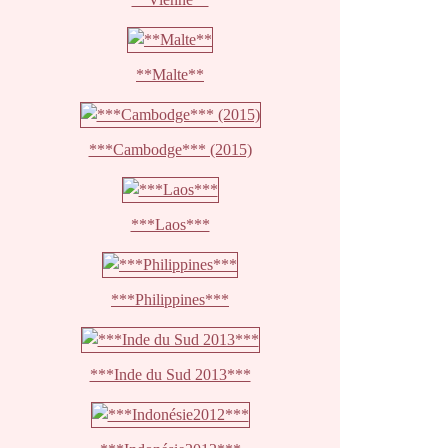
**Malte**
***Cambodge*** (2015)
***Laos***
***Philippines***
***Inde du Sud 2013***