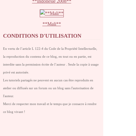
**Indonésie 2008**
**Mali**
CONDITIONS D'UTILISATION
En vertu de l’article L 122-4 du Code de la Propriété Intellectuelle,
la reproduction du contenu de ce blog, en tout ou en partie, est
interdite sans la permission écrite de l’auteur . Seule la copie à usage
privé est autorisée.
Les tutoriels partagés ne peuvent en aucun cas être reproduits en
atelier ou diffusés sur un forum ou un blog sans l'autorisation de
l'auteur.
Merci de respecter mon travail et le temps que je consacre à rendre
ce blog vivant !