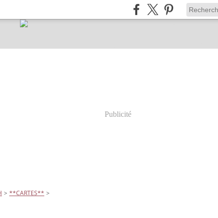
Publicité
H
>
**CARTES**
>