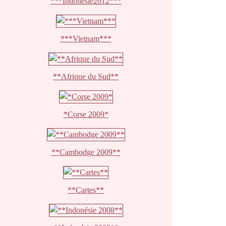
***Indonésie2012***
***Vietnam***
**Afrique du Sud**
*Corse 2009*
**Cambodge 2009**
**Cartes**