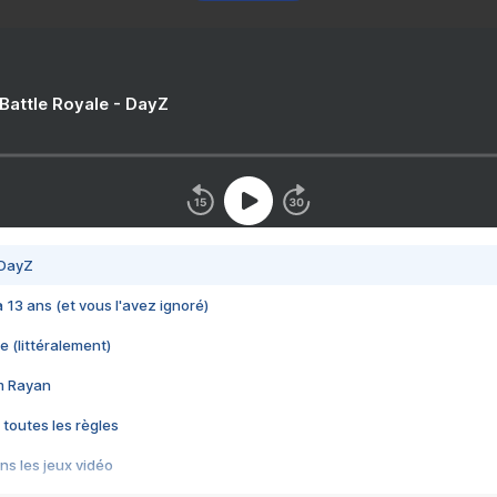
 Battle Royale - DayZ
 DayZ
 a 13 ans (et vous l'avez ignoré)
e (littéralement)
im Rayan
 toutes les règles
s les jeux vidéo