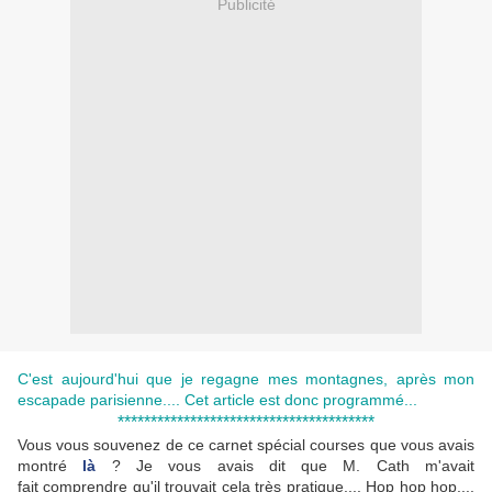
Publicité
C'est aujourd'hui que je regagne mes montagnes, après mon
escapade parisienne.... Cet article est donc programmé...
***************************************
Vous vous souvenez de ce carnet spécial courses que vous avais
montré
là
? Je vous avais dit que M. Cath m'avait
fait comprendre qu'il trouvait cela très pratique.... Hop hop hop....