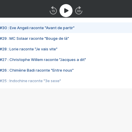
#30 : Eve Angeli raconte "Avant de partir"
#29 : MC Solaar raconte "Bouge de là"
28 : Lorie raconte "Je vais vite"
#27 : Christophe Willem raconte "Jacques a dit"
#26 : Chimène Badi raconte "Entre nous"
#25 : Indochine raconte "3e sexe"
#24 : Zaho raconte "C'est chelou"
#23 : Patrick Bruel raconte "Au café des délices"
#22 : Kyo raconte "Le chemin"
#21 : Nolwenn Leroy raconte "Cassé"