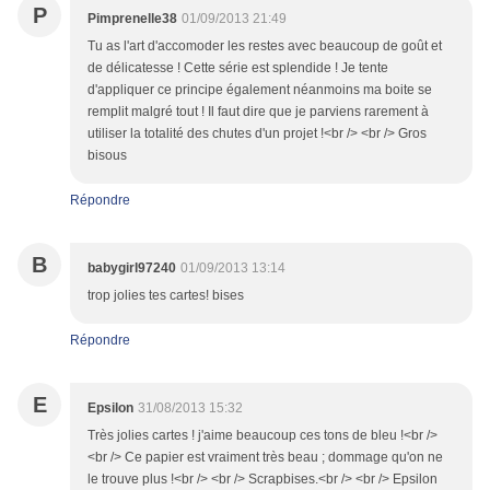
P
Pimprenelle38
01/09/2013 21:49
Tu as l'art d'accomoder les restes avec beaucoup de goût et
de délicatesse ! Cette série est splendide ! Je tente
d'appliquer ce principe également néanmoins ma boite se
remplit malgré tout ! Il faut dire que je parviens rarement à
utiliser la totalité des chutes d'un projet !<br /> <br /> Gros
bisous
Répondre
B
babygirl97240
01/09/2013 13:14
trop jolies tes cartes! bises
Répondre
E
Epsilon
31/08/2013 15:32
Très jolies cartes ! j'aime beaucoup ces tons de bleu !<br />
<br /> Ce papier est vraiment très beau ; dommage qu'on ne
le trouve plus !<br /> <br /> Scrapbises.<br /> <br /> Epsilon