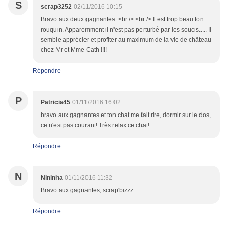
S
scrap3252
02/11/2016 10:15
Bravo aux deux gagnantes. <br /> <br /> Il est trop beau ton
rouquin. Apparemment il n'est pas perturbé par les soucis..... Il
semble apprécier et profiter au maximum de la vie de château
chez Mr et Mme Cath !!!!
Répondre
P
Patricia45
01/11/2016 16:02
bravo aux gagnantes et ton chat me fait rire, dormir sur le dos,
ce n'est pas courant! Très relax ce chat!
Répondre
N
Nininha
01/11/2016 11:32
Bravo aux gagnantes, scrap'bizzz
Répondre