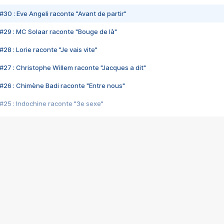
#30 : Eve Angeli raconte "Avant de partir"
#29 : MC Solaar raconte "Bouge de là"
28 : Lorie raconte "Je vais vite"
#27 : Christophe Willem raconte "Jacques a dit"
#26 : Chimène Badi raconte "Entre nous"
#25 : Indochine raconte "3e sexe"
#24 : Zaho raconte "C'est chelou"
#23 : Patrick Bruel raconte "Au café des délices"
#22 : Kyo raconte "Le chemin"
#21 : Nolwenn Leroy raconte "Cassé"
#20 : Patrick Hernandez raconte "Born to be alive"
#19 : Lorie raconte "Près de moi"