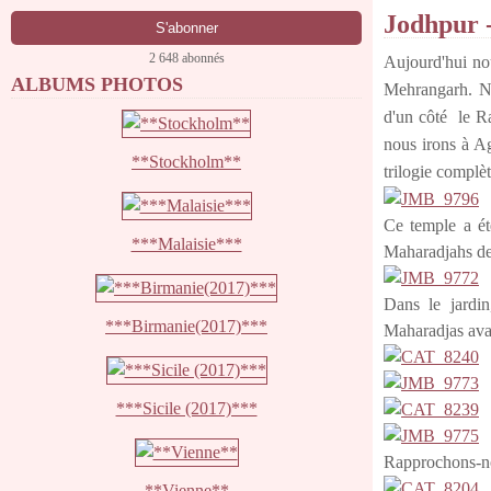
Jodhpur 
2 648 abonnés
Aujourd'hui no
ALBUMS PHOTOS
Mehrangarh. No
d'un côté le Ra
nous irons à Ag
**Stockholm**
trilogie complè
Ce temple a ét
***Malaisie***
Maharadjahs de 
Dans le jardi
***Birmanie(2017)***
Maharadjas avai
***Sicile (2017)***
Rapprochons-no
**Vienne**