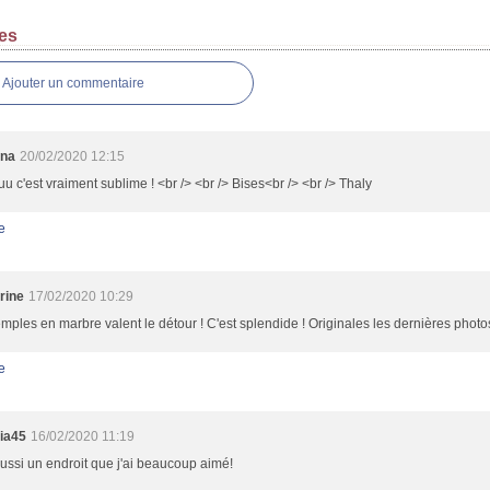
es
Ajouter un commentaire
ana
20/02/2020 12:15
 c'est vraiment sublime ! <br /> <br /> Bises<br /> <br /> Thaly
e
rine
17/02/2020 10:29
mples en marbre valent le détour ! C'est splendide ! Originales les dernières photo
e
cia45
16/02/2020 11:19
aussi un endroit que j'ai beaucoup aimé!