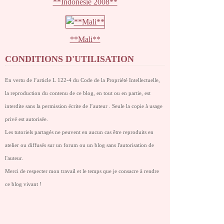
**Indonésie 2008**
**Mali**
CONDITIONS D'UTILISATION
En vertu de l’article L 122-4 du Code de la Propriété Intellectuelle,
la reproduction du contenu de ce blog, en tout ou en partie, est
interdite sans la permission écrite de l’auteur . Seule la copie à usage
privé est autorisée.
Les tutoriels partagés ne peuvent en aucun cas être reproduits en
atelier ou diffusés sur un forum ou un blog sans l'autorisation de
l'auteur.
Merci de respecter mon travail et le temps que je consacre à rendre
ce blog vivant !