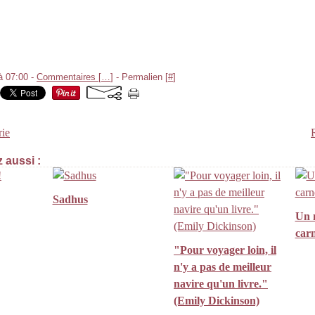
à 07:00 -
Commentaires [
…
]
- Permalien [
#
]
ie
 aussi :
Sadhus
Un 
carn
"Pour voyager loin, il
n'y a pas de meilleur
navire qu'un livre."
(Emily Dickinson)