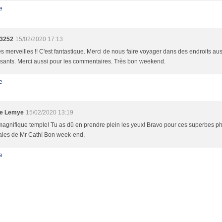
e
3252
15/02/2020 17:13
s merveilles !! C'est fantastique. Merci de nous faire voyager dans des endroits au
sants. Merci aussi pour les commentaires. Très bon weekend.
e
ne Lemye
15/02/2020 13:19
agnifique temple! Tu as dû en prendre plein les yeux! Bravo pour ces superbes ph
nales de Mr Cath! Bon week-end,
e