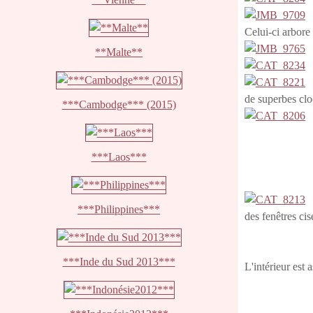
Celui-ci arbore 
**Malte**
de superbes clo
***Cambodge*** (2015)
***Laos***
***Philippines***
des fenêtres cis
***Inde du Sud 2013***
L'intérieur est 