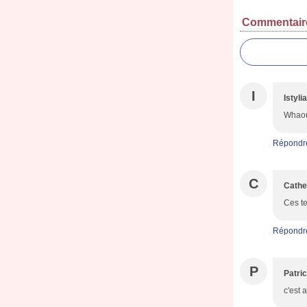
Commentair
I
Istyli
Whaouu
Répondr
C
Cathe
Ces te
Répondr
P
Patri
c'est 