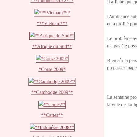
***Indonésie2012***
Il affiche quel
L'ambiance auto
***Vietnam***
en a profité pou
Le problème avec
n'a pas été pos
**Afrique du Sud**
Bien sûr la per
pu passer inap
*Corse 2009*
**Cambodge 2009**
La semaine proc
la ville de Jodh
**Cartes**