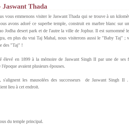
- Jaswant Thada
us vous emmenons visiter le Jaswant Thada qui se trouve à un kilomètr
us avons adoré ce superbe temple, construit en marbre blanc sur un
o Jodha desert park et de l'autre la ville de Jophur. Il est surnommé l
ra, en plus du vrai Taj Mahal, nous visiterons aussi le "Baby Taj" ; v
te des "Taj" !
é élevé en 1899 à la mémoire de Jaswant Singh II par une de ses f
l'époque avaient plusieurs épouses.
n, s'alignent les mausolées des successeurs de Jaswant Singh II 
ent lieu à cet endroit.
us du temple principal.