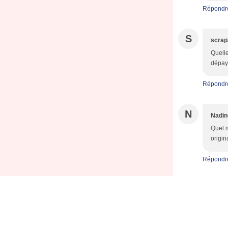
Répondr
S
scrap
Quelle
dépay
Répondr
N
Nadi
Quel m
origi
Répondr