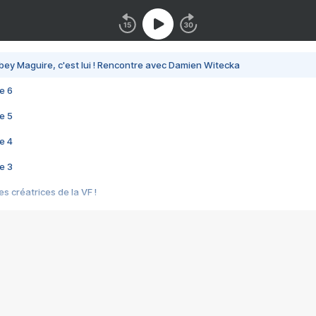
bey Maguire, c'est lui ! Rencontre avec Damien Witecka
e 6
e 5
e 4
e 3
s créatrices de la VF !
e 2
e 1
e Mektoub My Love arrive enfin ! Rencontre avec Shaïn Boumedine et Sal
i : après Toni en famille