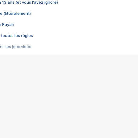
 a 13 ans (et vous l'avez ignoré)
e (littéralement)
im Rayan
 toutes les règles
s les jeux vidéo
us choquant de Rockstar ? - Le scandale BULLY
e plus moche de Steam
du RÊVE tourne au CAUCHEMAR
pendant 8 heures
it… à tort
umiliés par un jeu vidéo
ire - Final Fantasy 8
ti un empire - Age of Empires