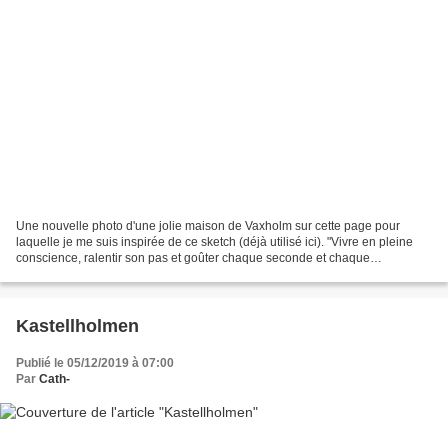
Une nouvelle photo d'une jolie maison de Vaxholm sur cette page pour
laquelle je me suis inspirée de ce sketch (déjà utilisé ici). "Vivre en pleine
conscience, ralentir son pas et goûter chaque seconde et chaque
respiration, cela suffit."Thich Nhat H...
Kastellholmen
Publié le 05/12/2019 à 07:00
Par
Cath-