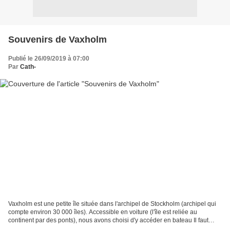
Souvenirs de Vaxholm
Publié le 26/09/2019 à 07:00
Par
Cath-
Vaxholm est une petite île située dans l'archipel de Stockholm (archipel qui
compte environ 30 000 îles). Accessible en voiture (l'île est reliée au
continent par des ponts), nous avons choisi d'y accéder en bateau Il faut
compter environ une heure, ce...