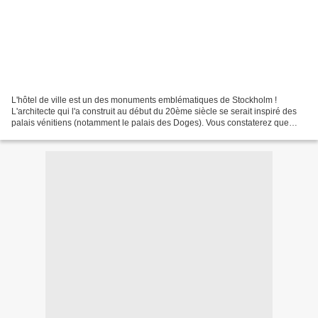
L'hôtel de ville est un des monuments emblématiques de Stockholm !
L'architecte qui l'a construit au début du 20ème siècle se serait inspiré des
palais vénitiens (notamment le palais des Doges). Vous constaterez que
j'étais encore dans ma période hexagones...