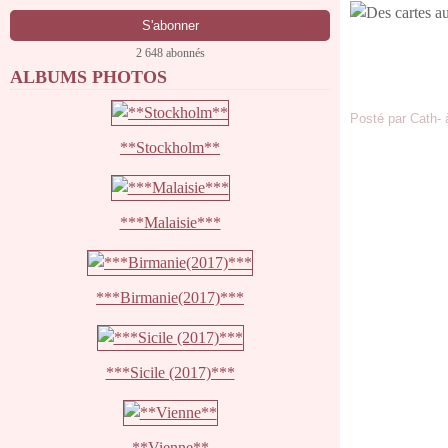
2 648 abonnés
ALBUMS PHOTOS
Posté par Cath- 
**Stockholm**
***Malaisie***
***Birmanie(2017)***
***Sicile (2017)***
**Vienne**