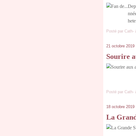
Depu
nnée
hete
Posté par Cath- 
21 octobre 2019
Sourire a
Posté par Cath- 
18 octobre 2019
La Grand