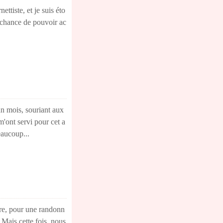
ttiste, et je suis éto
la chance de pouvoir ac
un mois, souriant aux
 m'ont servi pour cet a
eaucoup...
vre, pour une randonn
 Mais cette fois, nous