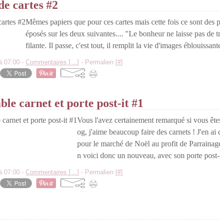
e cartes #2
Mêmes papiers que pour ces cartes mais cette fois ce sont des p
éposés sur les deux suivantes.... "Le bonheur ne laisse pas de tr
filante. Il passe, c'est tout, il remplit la vie d'images éblouissante
à 07:00 -
Commentaires [
…
]
- Permalien [
#
]
le carnet et porte post-it #1
Vous l'avez certainement remarqué si vous êtes
og, j'aime beaucoup faire des carnets ! J'en ai 
pour le marché de Noël au profit de Parrainag
n voici donc un nouveau, avec son porte post-i
à 07:00 -
Commentaires [
…
]
- Permalien [
#
]