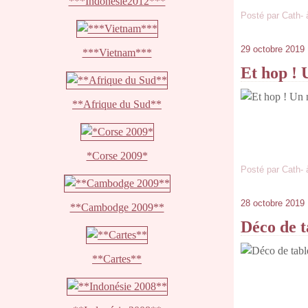
***Indonésie2012***
Posté par Cath- 
29 octobre 2019
***Vietnam***
Et hop ! 
**Afrique du Sud**
*Corse 2009*
Posté par Cath- 
28 octobre 2019
**Cambodge 2009**
Déco de 
**Cartes**