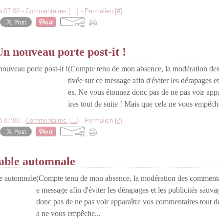
à 07:00 -
Commentaires [
…
]
- Permalien [
#
]
Un nouveau porte post-it !
(Compte tenu de mon absence, la modération des
tivée sur ce message afin d'éviter les dérapages et
es. Ne vous étonnez donc pas de ne pas voir app
ires tout de suite ! Mais que cela ne vous empêche
à 07:00 -
Commentaires [
…
]
- Permalien [
#
]
table automnale
(Compte tenu de mon absence, la modération des commentair
e message afin d'éviter les dérapages et les publicités sau
donc pas de ne pas voir apparaître vos commentaires tout de
a ne vous empêche...