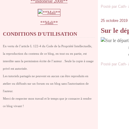
**Indonésie 2008**
Posté par Cath- 
25 octobre 2019
**Mali**
Sur le dé
CONDITIONS D'UTILISATION
En vertu de l’article L 122-4 du Code de la Propriété Intellectuelle,
la reproduction du contenu de ce blog, en tout ou en partie, est
interdite sans la permission écrite de l’auteur . Seule la copie à usage
Posté par Cath- 
privé est autorisée.
Les tutoriels partagés ne peuvent en aucun cas être reproduits en
atelier ou diffusés sur un forum ou un blog sans l'autorisation de
l'auteur.
Merci de respecter mon travail et le temps que je consacre à rendre
ce blog vivant !