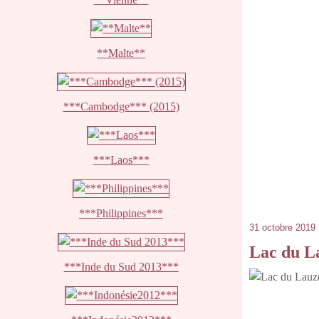
**Malte**
***Cambodge*** (2015)
***Laos***
***Philippines***
31 octobre 2019
Lac du L
***Inde du Sud 2013***