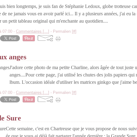
is bien longtemps, je suis fan de Stéphanie Ledoux, globe trotteuse carne
 de ne jamais vous en avoir parlé ici... Il y a plusieurs années, j'ai eu 
r un petit tableau original qui m'enchante au quotidien....
à 07:00 -
Commentaires [
…
]
- Permalien [
#
]
ux anges
J'adore cette photo de ma petite Charline, alors âgée de tout juste 
anges....Pour cette page, j'ai utilisé les chutes des jolis papiers qui
lbum. L'occasion idéale d'utiliser les matrices ginkgo que j'aime b
à 07:00 -
Commentaires [
…
]
- Permalien [
#
]
e Sure
Cette semaine, c'est en Chartreuse que je vous propose de nous sui
ée que je vous ai déjà fait partager l'année dernière : la Grande Sure.