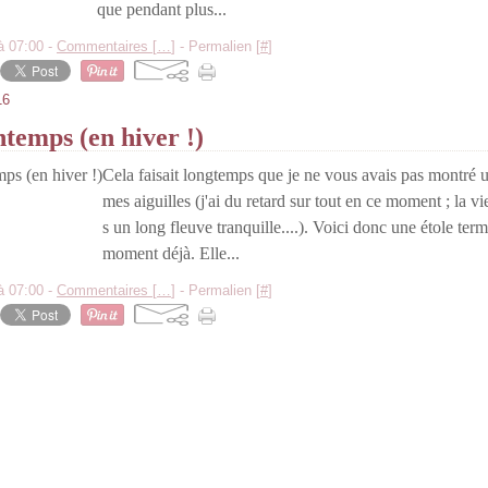
que pendant plus...
à 07:00 -
Commentaires [
…
]
- Permalien [
#
]
16
temps (en hiver !)
Cela faisait longtemps que je ne vous avais pas montré
mes aiguilles (j'ai du retard sur tout en ce moment ; la v
s un long fleuve tranquille....). Voici donc une étole ter
moment déjà. Elle...
à 07:00 -
Commentaires [
…
]
- Permalien [
#
]