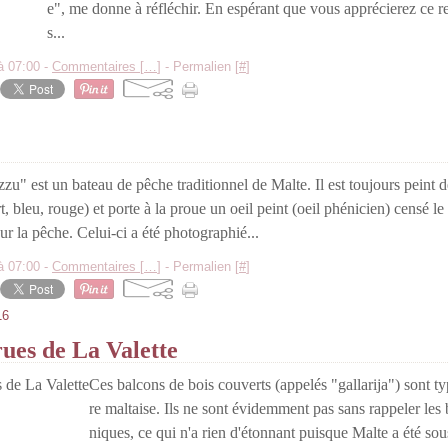
e", me donne à réfléchir. En espérant que vous apprécierez ce re
s...
à 07:00 -
Commentaires [
…
]
- Permalien [
#
]
zzu" est un bateau de pêche traditionnel de Malte. Il est toujours peint d
t, bleu, rouge) et porte à la proue un oeil peint (oeil phénicien) censé le
ur la pêche. Celui-ci a été photographié...
à 07:00 -
Commentaires [
…
]
- Permalien [
#
]
16
rues de La Valette
Ces balcons de bois couverts (appelés "gallarija") sont ty
re maltaise. Ils ne sont évidemment pas sans rappeler le
niques, ce qui n'a rien d'étonnant puisque Malte a été so