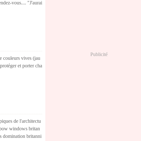
ndez-vous.... "J'aurai
Publicité
e couleurs vives (jau
 protéger et porter cha
piques de l'architectu
s bow windows britan
us domination britanni