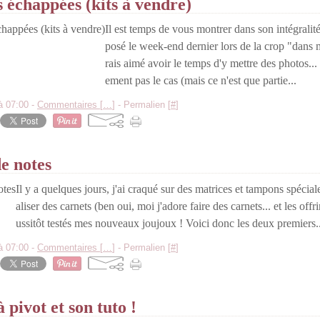
s échappées (kits à vendre)
Il est temps de vous montrer dans son intégralité 
posé le week-end dernier lors de la crop "dans
rais aimé avoir le temps d'y mettre des photos..
ement pas le cas (mais ce n'est que partie...
à 07:00 -
Commentaires [
…
]
- Permalien [
#
]
e notes
Il y a quelques jours, j'ai craqué sur des matrices et tampons spéci
aliser des carnets (ben oui, moi j'adore faire des carnets... et les offri
ussitôt testés mes nouveaux joujoux ! Voici donc les deux premiers..
à 07:00 -
Commentaires [
…
]
- Permalien [
#
]
 pivot et son tuto !