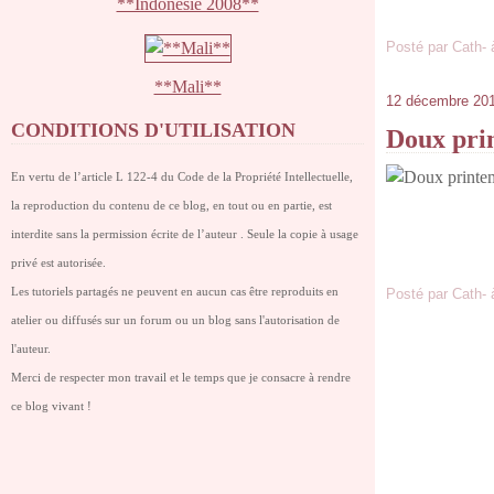
**Indonésie 2008**
Posté par Cath- 
**Mali**
12 décembre 20
CONDITIONS D'UTILISATION
Doux prin
En vertu de l’article L 122-4 du Code de la Propriété Intellectuelle,
la reproduction du contenu de ce blog, en tout ou en partie, est
interdite sans la permission écrite de l’auteur . Seule la copie à usage
privé est autorisée.
Les tutoriels partagés ne peuvent en aucun cas être reproduits en
Posté par Cath- 
atelier ou diffusés sur un forum ou un blog sans l'autorisation de
l'auteur.
Merci de respecter mon travail et le temps que je consacre à rendre
ce blog vivant !