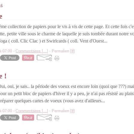
16
e
me collection de papiers pour le vis à vis de cette page. Et cette fois c
ette, petite ville sous le charme de laquelle je suis tombée durant notre 
oga ( coll. Clic Clac ) et Swirlcards ( coll. Vent d'Ouest...
à 07:00 -
Commentaires [
…
]
- Permalien [
#
]
e !
ui, oui, je sais.. la période des voeux est encore loin (quoi que ???) m
our un petit bloc de papiers d'hiver il y a peu, je n'ai pas résisté au plaisi
réparer quelques cartes de voeux (vous avez d'ailleurs...
à 07:00 -
Commentaires [
…
]
- Permalien [
#
]