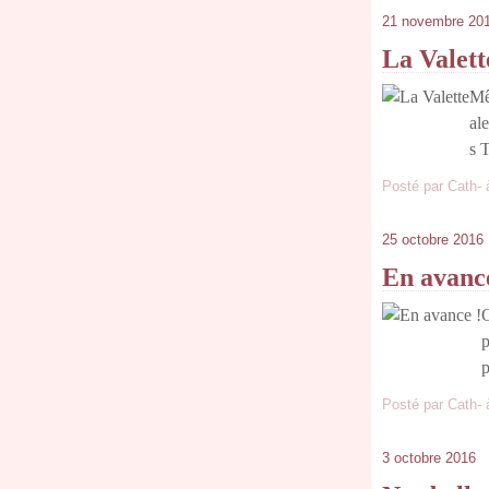
21 novembre 20
La Valett
Mê
al
s T
Posté par Cath- 
25 octobre 2016
En avanc
O
p
p
Posté par Cath- 
3 octobre 2016