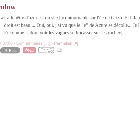
indow
La fenêtre d'azur est un site incontournable sur l'île de Gozo. Et il fau
droit est beau.... Oui, oui, j'ai vu que le "e" de Azure se décolle... Je 
Et comme j'adore voir les vagues se fracasser sur les rochers,...
à 07:00 -
Commentaires [
…
]
- Permalien [
#
]