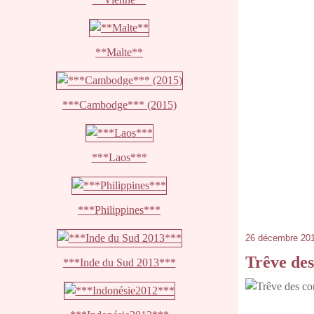
**Malte**
***Cambodge*** (2015)
***Laos***
***Philippines***
26 décembre 20
Trêve des
***Inde du Sud 2013***