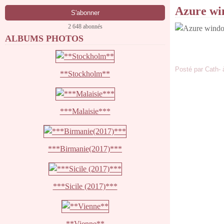
Azure w
2 648 abonnés
ALBUMS PHOTOS
Posté par Cath- 
**Stockholm**
***Malaisie***
***Birmanie(2017)***
***Sicile (2017)***
**Vienne**