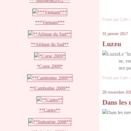
***Indonésie2012***
Posté par Cath- 
***Vietnam***
31 janvier 2017
Luzzu
**Afrique du Sud**
Le "lu
ne, ver
*Corse 2009*
nce po
Posté par Cath- 
**Cambodge 2009**
28 novembre 20
Dans les 
**Cartes**