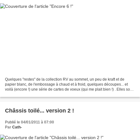
Quelques "restes" de la collection RV au sommet, un peu de kraft et de
papier blanc, de l'embossage à chaud et à froid, quelques découpes... et
voilà (encore !) une série de cartes de voeux (qui me plait bien !) . Elles sont
parties (et arrivées !) depuis...
Châssis toilé... version 2 !
Publié le 04/01/2011 à 07:00
Par
Cath-