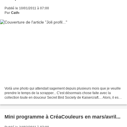
Publié le 10/01/2011 à 07:00
Par
Cath-
Voilà une photo qui attendait sagement depuis plusieurs mois que je veuille
prendre le temps de la scrapper... C'est désormais chose faite avec la
collection toute en douceur Secret Bird Society de Kaisercraft.... Alors, il est
n'est pas beau le profil...
Mini programme à CréaCouleurs en mars/avril...