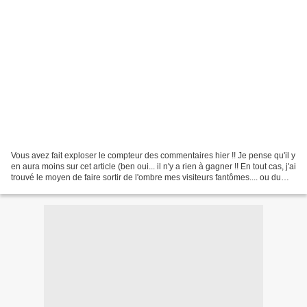
Vous avez fait exploser le compteur des commentaires hier !! Je pense qu'il y
en aura moins sur cet article (ben oui... il n'y a rien à gagner !! En tout cas, j'ai
trouvé le moyen de faire sortir de l'ombre mes visiteurs fantômes.... ou du
moins une partie...)...