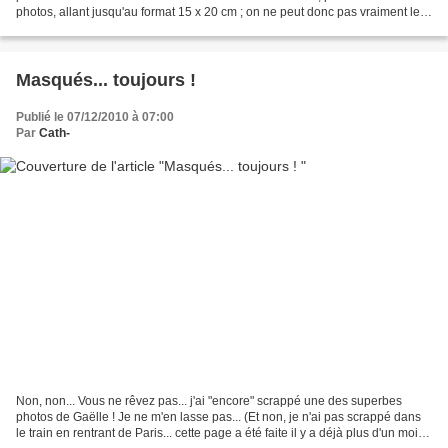
photos, allant jusqu'au format 15 x 20 cm ; on ne peut donc pas vraiment le
qualifier de "mini".... J'avais...
Masqués... toujours !
Publié le 07/12/2010 à 07:00
Par
Cath-
Non, non... Vous ne rêvez pas... j'ai "encore" scrappé une des superbes
photos de Gaëlle ! Je ne m'en lasse pas... (Et non, je n'ai pas scrappé dans
le train en rentrant de Paris... cette page a été faite il y a déjà plus d'un mois !