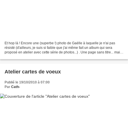
Et hop là ! Encore une (superbe !) photo de Gaëlle à laquelle je n'ai pas
résisté (d'ailleurs, je suis si faible que j'ai même fait un album qui sera
proposé en atelier avec cette série de photos...) . Une page sans titre... mais
que j'aime beaucoup !...
Atelier cartes de voeux
Publié le 19/10/2010 à 07:00
Par
Cath-