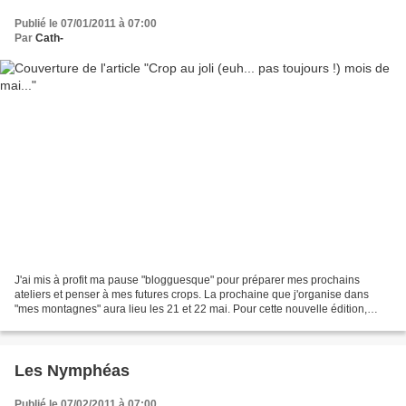
Publié le 07/01/2011 à 07:00
Par
Cath-
J'ai mis à profit ma pause "blogguesque" pour préparer mes prochains
ateliers et penser à mes futures crops. La prochaine que j'organise dans
"mes montagnes" aura lieu les 21 et 22 mai. Pour cette nouvelle édition,
j'aurai le grand plaisir d'accueillir...
Les Nymphéas
Publié le 07/02/2011 à 07:00