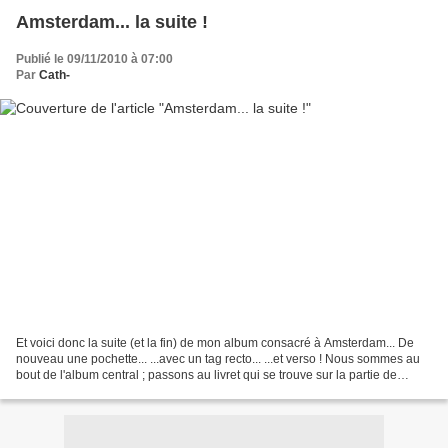
Amsterdam... la suite !
Publié le 09/11/2010 à 07:00
Par
Cath-
Et voici donc la suite (et la fin) de mon album consacré à Amsterdam... De
nouveau une pochette... ...avec un tag recto... ...et verso ! Nous sommes au
bout de l'album central ; passons au livret qui se trouve sur la partie de
droite... Le tag de la partie...