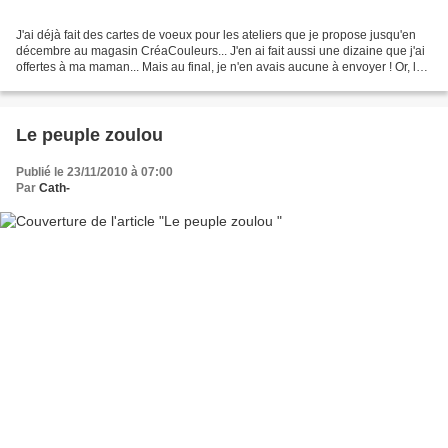
J'ai déjà fait des cartes de voeux pour les ateliers que je propose jusqu'en
décembre au magasin CréaCouleurs... J'en ai fait aussi une dizaine que j'ai
offertes à ma maman... Mais au final, je n'en avais aucune à envoyer ! Or, le
mois de décembre arrive...
Le peuple zoulou
Publié le 23/11/2010 à 07:00
Par
Cath-