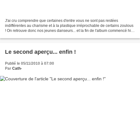
J'ai cru comprendre que certaines d'entre vous ne sont pas restées
indifférentes au charisme et à la plastique irréprochable de certains zoulous
! On retrouve donc nos jeunes danseurs... et la fin de l'album commencé hier
! C'est l'automne... et une feuille...
Le second aperçu... enfin !
Publié le 05/11/2010 à 07:00
Par
Cath-