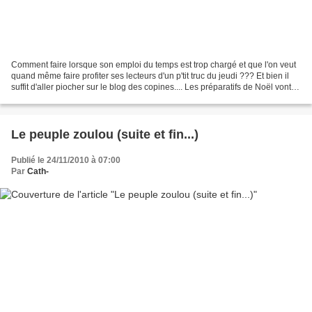
Comment faire lorsque son emploi du temps est trop chargé et que l'on veut
quand même faire profiter ses lecteurs d'un p'tit truc du jeudi ??? Et bien il
suffit d'aller piocher sur le blog des copines.... Les préparatifs de Noël vont
bon train chez les...
Le peuple zoulou (suite et fin...)
Publié le 24/11/2010 à 07:00
Par
Cath-