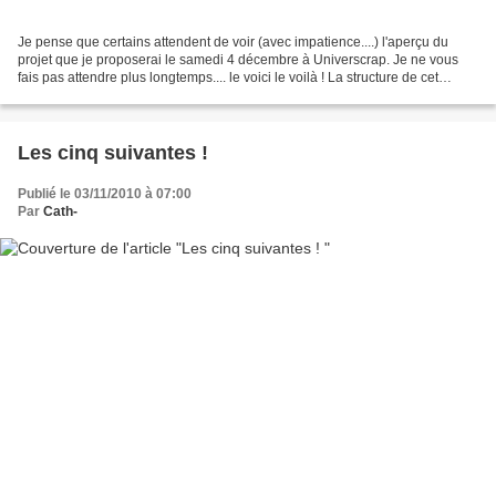
Je pense que certains attendent de voir (avec impatience....) l'aperçu du
projet que je proposerai le samedi 4 décembre à Universcrap. Je ne vous
fais pas attendre plus longtemps.... le voici le voilà ! La structure de cet
album a été créée à ma demande...
Les cinq suivantes !
Publié le 03/11/2010 à 07:00
Par
Cath-