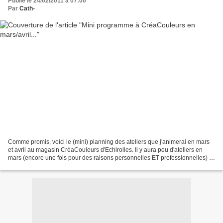
Publié le 24/02/2011 à 07:00
Par
Cath-
Comme promis, voici le (mini) planning des ateliers que j'animerai en mars
et avril au magasin CréaCouleurs d'Echirolles. Il y aura peu d'ateliers en
mars (encore une fois pour des raisons personnelles ET professionnelles) ;
quant aux ateliers d'avril,...