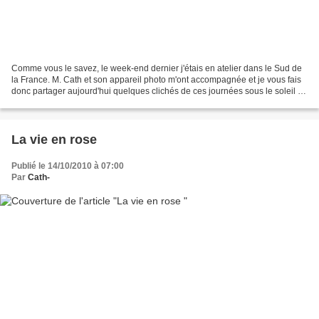
Comme vous le savez, le week-end dernier j'étais en atelier dans le Sud de
la France. M. Cath et son appareil photo m'ont accompagnée et je vous fais
donc partager aujourd'hui quelques clichés de ces journées sous le soleil (je
vous fais grâce des deux...
La vie en rose
Publié le 14/10/2010 à 07:00
Par
Cath-