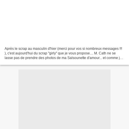
Après le scrap au masculin d'hier (merci pour vos si nombreux messages !!!
), c'est aujourd'hui du scrap "girly" que je vous propose.... M. Cath ne se
lasse pas de prendre des photos de ma Salsounette d'amour... et comme je
ne peux pas résister à ses...