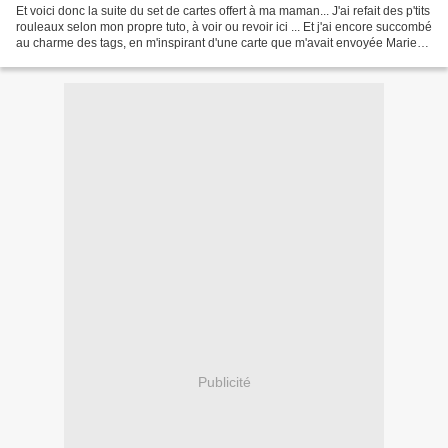
Et voici donc la suite du set de cartes offert à ma maman... J'ai refait des p'tits
rouleaux selon mon propre tuto, à voir ou revoir ici ... Et j'ai encore succombé
au charme des tags, en m'inspirant d'une carte que m'avait envoyée Marie-
Pierre... Après...
Publicité