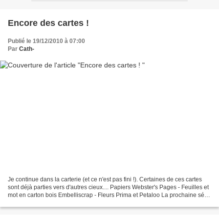
Encore des cartes !
Publié le 19/12/2010 à 07:00
Par
Cath-
Je continue dans la carterie (et ce n'est pas fini !). Certaines de ces cartes
sont déjà parties vers d'autres cieux.... Papiers Webster's Pages - Feuilles et
mot en carton bois Embelliscrap - Fleurs Prima et Petaloo La prochaine série
sera dans un esprit...