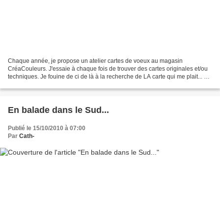
Chaque année, je propose un atelier cartes de voeux au magasin
CréaCouleurs. J'essaie à chaque fois de trouver des cartes originales et/ou
techniques. Je fouine de ci de là à la recherche de LA carte qui me plait... et
que je n'ai pas encore faite (ou...
En balade dans le Sud...
Publié le 15/10/2010 à 07:00
Par
Cath-