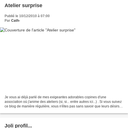
Atelier surprise
Publié le 10/12/2010 à 07:00
Par
Cath-
Je vous ai déjà parlé de mes exigeantes adorables copines d'une
association où j'anime des ateliers (si, si... entre autres ici...) . Si vous suivez
ce blog de manière régulière, vous n'êtes pas sans savoir que leurs désirs
sont (presque....) des ordres......
Joli profil...