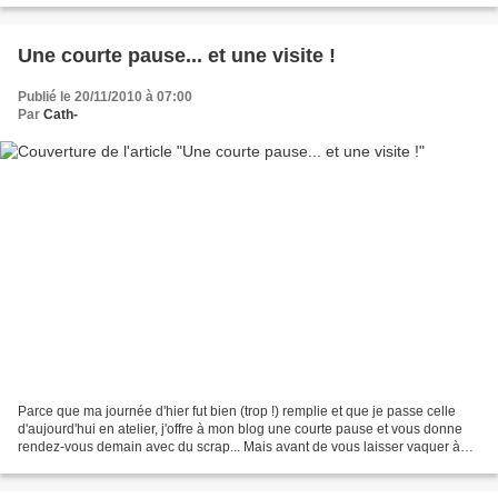
Une courte pause... et une visite !
Publié le 20/11/2010 à 07:00
Par
Cath-
Parce que ma journée d'hier fut bien (trop !) remplie et que je passe celle
d'aujourd'hui en atelier, j'offre à mon blog une courte pause et vous donne
rendez-vous demain avec du scrap... Mais avant de vous laisser vaquer à
vos occupations, je ne résiste...