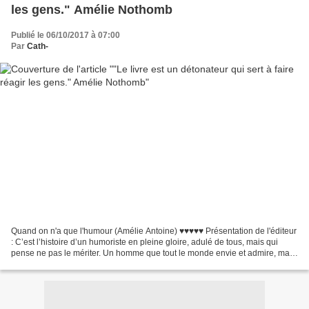
les gens." Amélie Nothomb
Publié le 06/10/2017 à 07:00
Par
Cath-
Quand on n'a que l'humour (Amélie Antoine) ♥♥♥♥♥ Présentation de l'éditeur
: C’est l’histoire d’un humoriste en pleine gloire, adulé de tous, mais qui
pense ne pas le mériter. Un homme que tout le monde envie et admire, mais
que personne ne connaît vraiment....