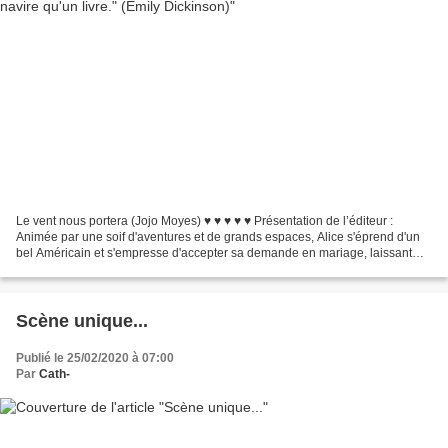
Le vent nous portera (Jojo Moyes) ♥ ♥ ♥ ♥ ♥ Présentation de l’éditeur :
Animée par une soif d'aventures et de grands espaces, Alice s'éprend d'un
bel Américain et s'empresse d'accepter sa demande en mariage, laissant
derrière elle son Angleterre poussiéreuse....
Scène unique...
Publié le 25/02/2020 à 07:00
Par
Cath-