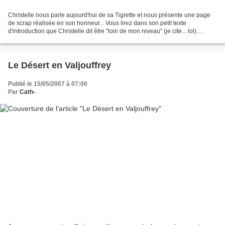
Christelle nous parle aujourd'hui de sa Tigrette et nous présente une page
de scrap réalisée en son honneur... Vous lirez dans son petit texte
d'introduction que Christelle dit être "loin de mon niveau" (je cite... lol).
Comme je l'ai dit à Christelle...
Le Désert en Valjouffrey
Publié le 15/05/2007 à 07:00
Par
Cath-