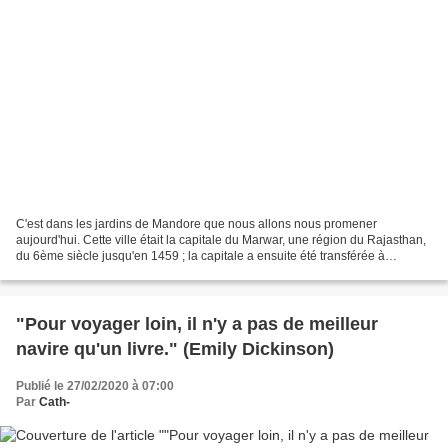
C'est dans les jardins de Mandore que nous allons nous promener
aujourd'hui. Cette ville était la capitale du Marwar, une région du Rajasthan,
du 6ème siècle jusqu'en 1459 ; la capitale a ensuite été transférée à
Jodphur, plus facile à défendre avec sa...
"Pour voyager loin, il n'y a pas de meilleur
navire qu'un livre." (Emily Dickinson)
Publié le 27/02/2020 à 07:00
Par
Cath-