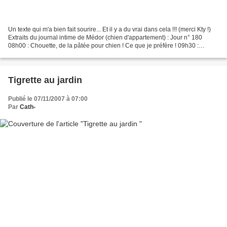
Un texte qui m'a bien fait sourire... Et il y a du vrai dans cela !!! (merci Kty !)
Extraits du journal intime de Médor (chien d'appartement) : Jour n° 180
08h00 : Chouette, de la pâtée pour chien ! Ce que je préfère ! 09h30 :
Chouette, une sortie en...
Tigrette au jardin
Publié le 07/11/2007 à 07:00
Par
Cath-