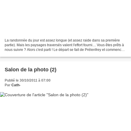
La randonnée du jour est assez longue (et assez raide dans sa première
partie). Mais les paysages traversés valent l'effort fourni.... Vous êtes prêts à
nous suivre ? Alors c'est parti ! Le départ se fait de Prélenfrey et commence
par une montée assez...
Salon de la photo (2)
Publié le 30/10/2011 à 07:00
Par
Cath-