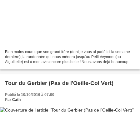
Bien moins couru que son grand frère (dont je vous ai parlé ici la semaine
dernière), la randonnée qui nous mènera jusqu'au Petit Veymont (ou
Aiguillette) est à mon avis encore plus belle ! Nous avons déjà beaucoup
arpenté le massif du Vercors mais je...
Tour du Gerbier (Pas de l'Oeille-Col Vert)
Publié le 10/10/2016 à 07:00
Par
Cath-