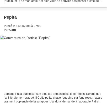
(hum hum...) de mon amie Nat hier, vous ne pouviez pas passer à côté de
toute façon !!!! Un jour "spécial" qui...
Pepita
Publié le 14/11/2008 à 07:00
Par
Cath-
Lorsque Pat a publié sur son blog les photos de sa jolie Pepita, j'avoue que
j'ai littéralement craqué !!! Cette petite chatte rouquine sur fond rose... j'avais
vraiment trop envie de la scrapper ! J'ai donc demandé à l'adorable Pat si
elle voulait bien...