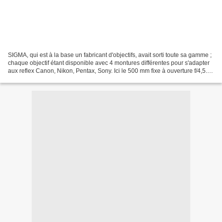
SIGMA, qui est à la base un fabricant d'objectifs, avait sorti toute sa gamme ;
chaque objectif étant disponible avec 4 montures différentes pour s'adapter
aux reflex Canon, Nikon, Pentax, Sony. Ici le 500 mm fixe à ouverture f/4,5.
Joli tromblon, n'est-ce...