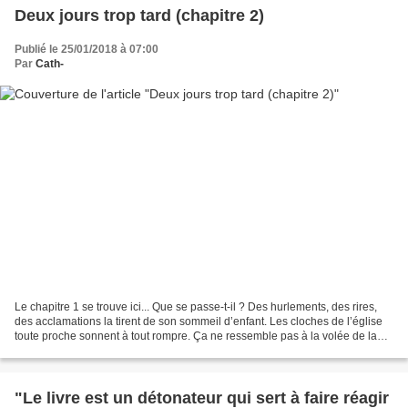
Deux jours trop tard (chapitre 2)
Publié le 25/01/2018 à 07:00
Par
Cath-
Le chapitre 1 se trouve ici... Que se passe-t-il ? Des hurlements, des rires,
des acclamations la tirent de son sommeil d’enfant. Les cloches de l’église
toute proche sonnent à tout rompre. Ça ne ressemble pas à la volée de la
messe ou du mariage ; ce...
"Le livre est un détonateur qui sert à faire réagir