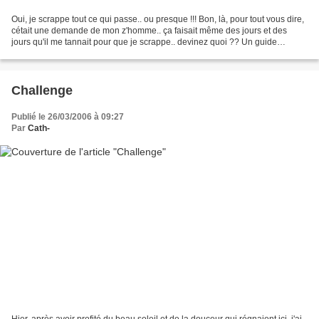
Oui, je scrappe tout ce qui passe.. ou presque !!! Bon, là, pour tout vous dire,
cétait une demande de mon z'homme.. ça faisait même des jours et des
jours qu'il me tannait pour que je scrappe.. devinez quoi ?? Un guide
touristique !!!! Nous commençons...
Challenge
Publié le 26/03/2006 à 09:27
Par
Cath-
Hier, après avoir profité du beau soleil et de la douceur qui régnaient ici, j'ai