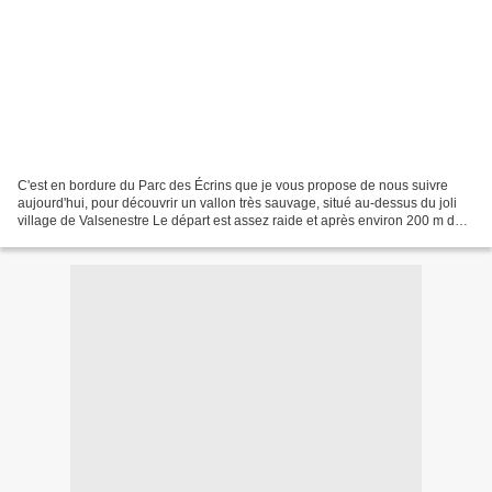
C'est en bordure du Parc des Écrins que je vous propose de nous suivre
aujourd'hui, pour découvrir un vallon très sauvage, situé au-dessus du joli
village de Valsenestre Le départ est assez raide et après environ 200 m de
dénivelé, on arrive sur le plateau...