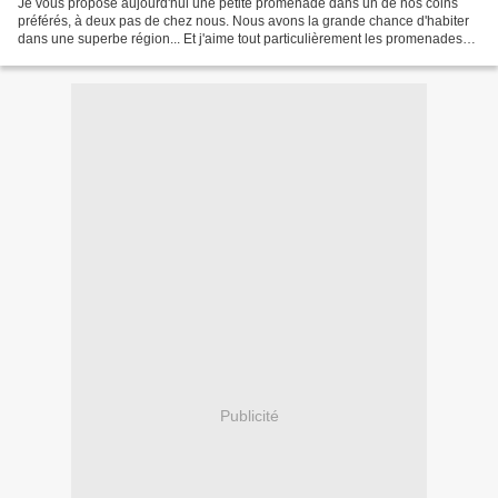
Je vous propose aujourd'hui une petite promenade dans un de nos coins
préférés, à deux pas de chez nous. Nous avons la grande chance d'habiter
dans une superbe région... Et j'aime tout particulièrement les promenades
au printemps car le bord des chemins...
Publicité