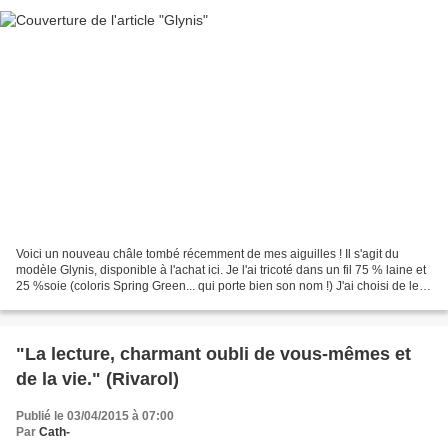
Voici un nouveau châle tombé récemment de mes aiguilles ! Il s'agit du
modèle Glynis, disponible à l'achat ici. Je l'ai tricoté dans un fil 75 % laine et
25 %soie (coloris Spring Green... qui porte bien son nom !) J'ai choisi de le
réaliser uni (contrairement...
"La lecture, charmant oubli de vous-mêmes et
de la vie." (Rivarol)
Publié le 03/04/2015 à 07:00
Par
Cath-